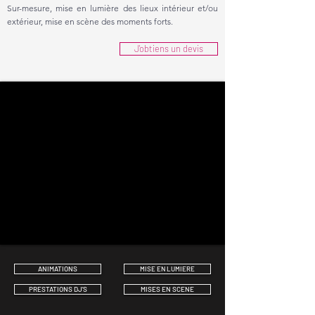
Sur-mesure, mise en lumière des lieux intérieur et/ou
extérieur, mise en scène des moments forts.
J'obtiens un devis
ANIMATIONS
MISE EN LUMIERE
PRESTATIONS DJ'S
MISES EN SCENE