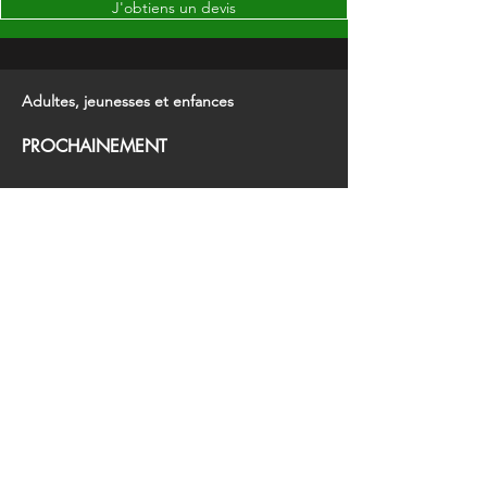
J'obtiens un devis
Adultes, jeunesses et enfances
PROCHAINEMENT
Encore un peu de patience, un nouveau
scénario est en conception.