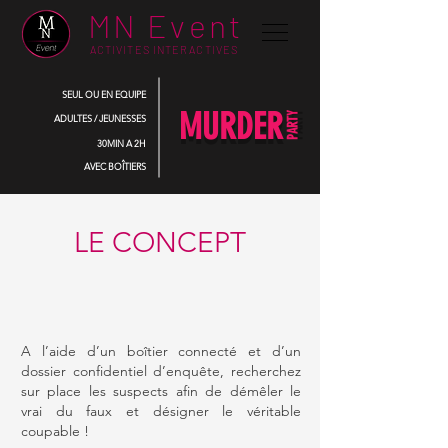
MN Event
ACTIVITES INTERACTIVES
SEUL OU EN EQUIPE
MURDER
PARTY
ADULTES / JEUNESSES
30MIN A 2H
AVEC BOÎTIERS
LE CONCEPT
A l’aide d’un boîtier connecté et d’un
dossier confidentiel d’enquête, recherchez
sur place les suspects afin de démêler le
vrai du faux et désigner le véritable
coupable !